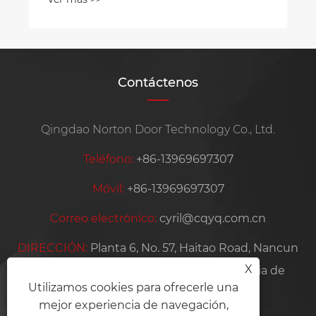
Contáctenos
Qingdao Norton Door Technology Co., Ltd.
Teléfono:
+86-13969697307
Móvil:
+86-13969697307
Correo electrónico:
cyril@cqyq.com.cn
DIRECCIÓN:
Planta 6, No. 57, Haitao Road, Nancun
X
Town, Pingdu City, Qingdao City, Provincia de
Utilizamos cookies para ofrecerle una
Shandong, China
mejor experiencia de navegación,