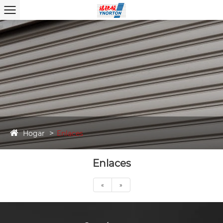
Hogar
Enlaces
Enlaces
«
»