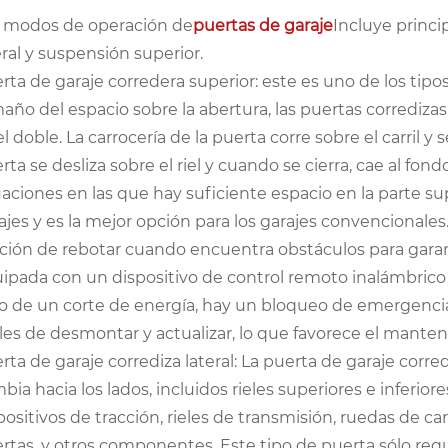
 modos de operación de
puertas de garaje
Incluye princ
eral y suspensión superior.
erta de garaje corredera superior‌: este es uno de los t
año del espacio sobre la abertura, las puertas corredizas
iel doble. La carrocería de la puerta corre sobre el carril 
rta se desliza sobre el riel y cuando se cierra, cae al fon
uaciones en las que hay suficiente espacio en la parte su
ajes y es la mejor opción para los garajes convencionales.
ción de rebotar cuando encuentra obstáculos para garant
ipada con un dispositivo de control remoto inalámbrico
o de un corte de energía, hay un bloqueo de emergenci
iles de desmontar y actualizar, lo que favorece el mante
erta de garaje corrediza lateral‌: La puerta de garaje corre
bia hacia los lados, incluidos rieles superiores e inferior
positivos de tracción, rieles de transmisión, ruedas de ca
rtas. y otros componentes. Este tipo de puerta sólo requ