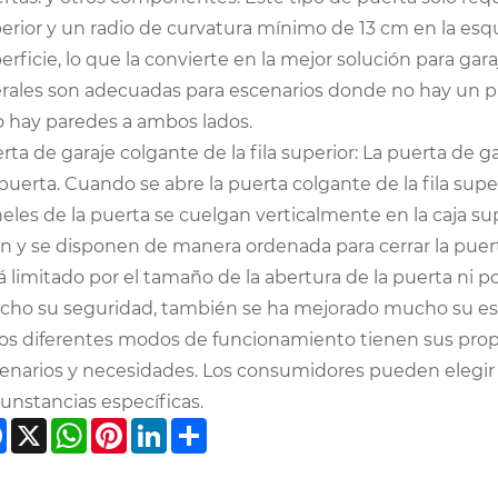
erior y un radio de curvatura mínimo de 13 cm en la esq
erficie, lo que la convierte en la mejor solución para gar
erales son adecuadas para escenarios donde no hay un 
o hay paredes a ambos lados.
erta de garaje colgante de la fila superior‌: La puerta de g
puerta. Cuando se abre la puerta colgante de la fila super
eles de la puerta se cuelgan verticalmente en la caja sup
n y se disponen de manera ordenada para cerrar la puerta
á limitado por el tamaño de la abertura de la puerta ni 
ho su seguridad, también se ha mejorado mucho su est
os diferentes modos de funcionamiento tienen sus propi
enarios y necesidades. Los consumidores pueden elegir
cunstancias específicas.
Facebook
X
WhatsApp
Pinterest
LinkedIn
Share