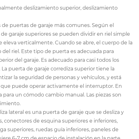
ipalmente deslizamiento superior, deslizamiento
ipos de puertas de garaje más comunes. Según el
 de garaje superiores se pueden dividir en riel simple
y se eleva verticalmente. Cuando se abre, el cuerpo de la
do del riel. Este tipo de puerta es adecuada para
perior del garaje. Es adecuado para casi todos los
 La puerta de garaje corrediza superior tiene la
izar la seguridad de personas y vehículos, y está
 que puede operar activamente el interruptor. En
a para un cómodo cambio manual. Las piezas son
nimiento.
diza lateral es una puerta de garaje que se desliza y
es, conectores de esquina superiores e inferiores,
rga superiores, ruedas guía inferiores, paneles de
iere 6-7 cm de espacio de instalación en la parte