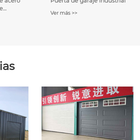
e acero
Puerta de garaje industrial
e
Ver más >>
ias