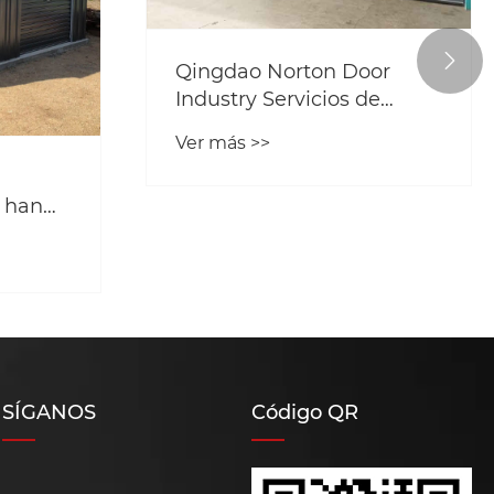

Qingdao Norton Door
Industry Servicios de
puerta de garaje
Ver más >>
personalizado
 han
uertas
SÍGANOS
Código QR