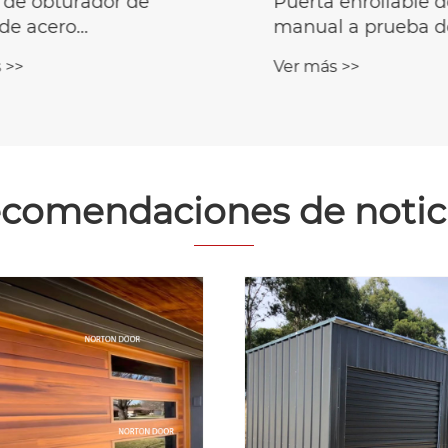
 de obturador de
Puerta enrollable d
 de acero
manual a prueba d
izado
viento
 >>
Ver más >>
comendaciones de notic