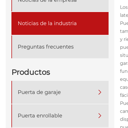
Los
lat
Noticias de la industria
‌Pu
tam
y r
Preguntas frecuentes
pue
sit
gar
Productos
fun
equ
cas
Puerta de garaje

fác
‌Pu
cam
Puerta enrollable

dis
pue