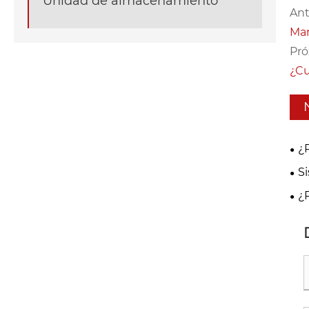
Unidad de almacenamiento
Ant
Man
Pró
¿Cu
¿
vie
S
res
¿
de 