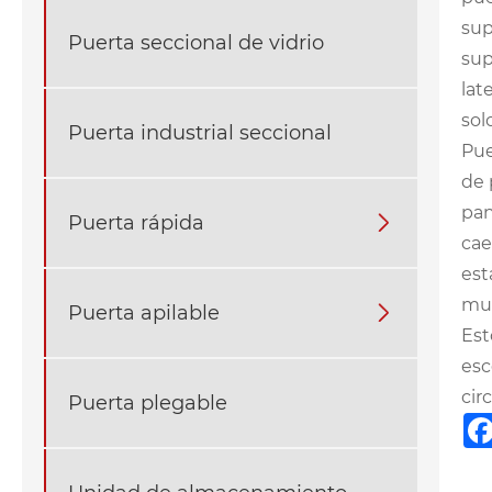
sup
Puerta seccional de vidrio
sup
lat
sol
Puerta industrial seccional
‌Pu
de 
pan
Puerta rápida

cae
est
muc
Puerta apilable

Est
esc
cir
Puerta plegable