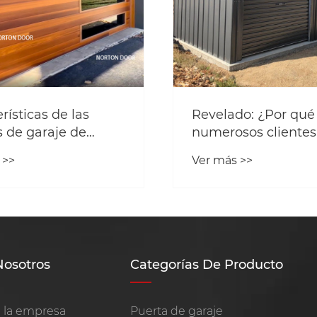
rísticas de las
Revelado: ¿Por qué
s de garaje de
numerosos clientes
elegido nuestras p
 >>
Ver más >>
enrollables para
almacenamiento?
Nosotros
Categorías De Producto
e la empresa
Puerta de garaje