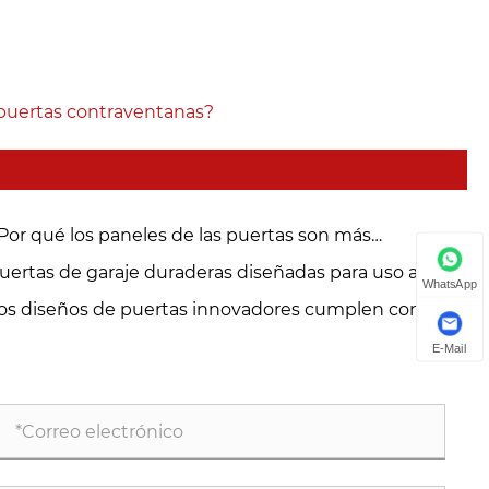
 puertas contraventanas?
Por qué los paneles de las puertas son más
portantes de lo que cree?
uertas de garaje duraderas diseñadas para uso a largo
WhatsApp
azo
os diseños de puertas innovadores cumplen con el
ndimiento de grado industrial
E-Mail