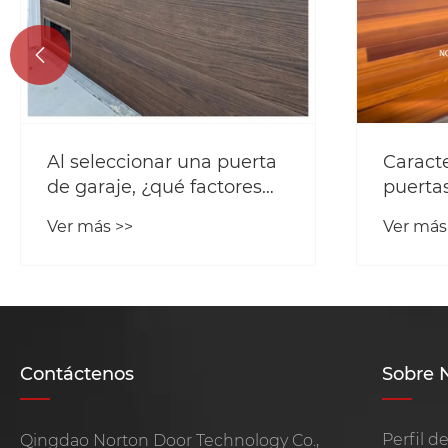

Al seleccionar una puerta
Caracte
de garaje, ¿qué factores
puerta
adicionales se deben
Norton
Ver más >>
Ver más
considerar?
Contáctenos
Sobre 
Perfil d
Qingdao Norton Door Technology Co.,