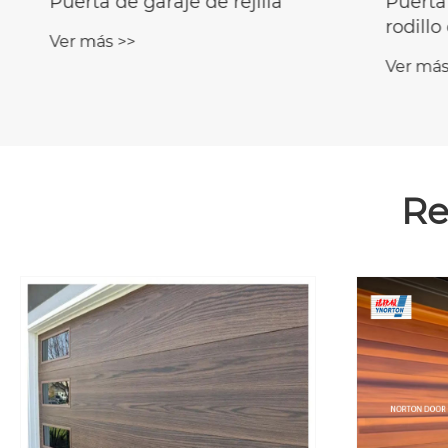
Puerta de garaje de rejilla
Puerta
rodillo
Ver más >>
galvan
Ver más
Re