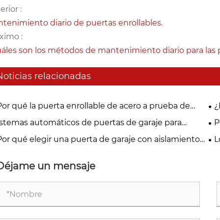
erior :
tenimiento diario de puertas enrollables.
ximo :
áles son los métodos de mantenimiento diario para las
Noticias relacionadas
Por qué la puerta enrollable de acero a prueba de
¿
nto es esencial para la seguridad industrial moderna?
im
istemas automáticos de puertas de garaje para
P
idencias y empresas
pl
Por qué elegir una puerta de garaje con aislamiento
L
espuma de PU para hogares modernos?
re
Déjame un mensaje