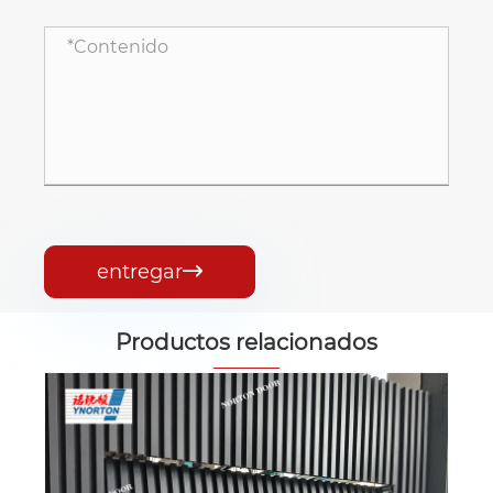
entregar

Productos relacionados
Puerta de garaje moderno de 16x7 de
piel única