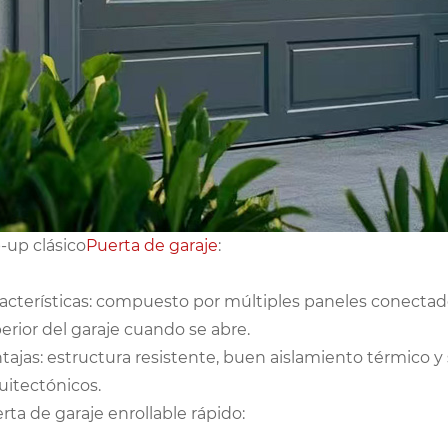
p-up clásico
Puerta de garaje
:
acterísticas: compuesto por múltiples paneles conectados 
erior del garaje cuando se abre.
tajas: estructura resistente, buen aislamiento térmico y 
uitectónicos.
rta de garaje enrollable rápido: