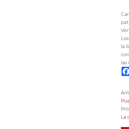
Car
pat
Ven
Los
la 
con
las
Ant
Pue
Pró
La 