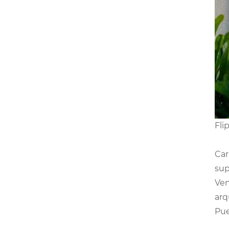
Fli
Car
sup
Ven
arq
Pue