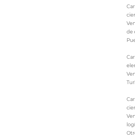
Car
cie
Ven
de 
Pue
Car
ele
Ven
Tur
Car
cie
Ven
logí
Otr