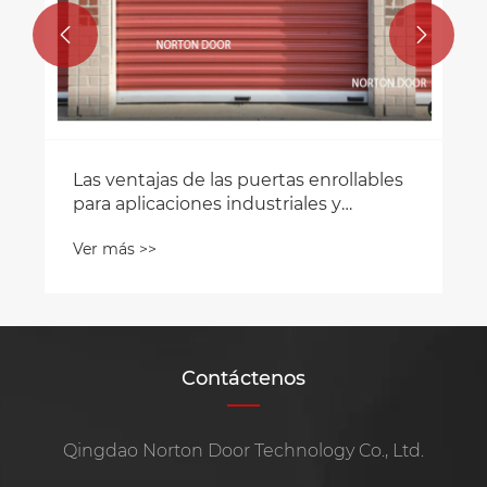


Contáctenos
Qingdao Norton Door Technology Co., Ltd.