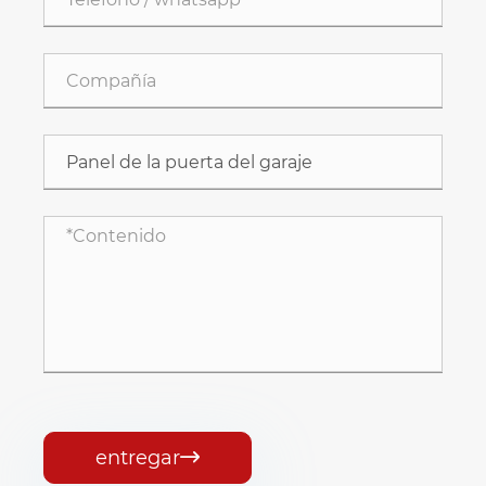
entregar
