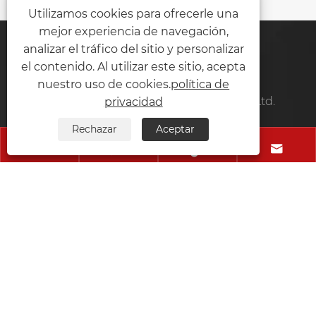
Utilizamos cookies para ofrecerle una
mejor experiencia de navegación,
analizar el tráfico del sitio y personalizar
Contáctenos
el contenido. Al utilizar este sitio, acepta
nuestro uso de cookies.
política de
Qingdao Norton Door Technology Co., Ltd.
privacidad
Rechazar
Aceptar
Teléfono:
+86-13969697307




Móvil:
+86-13969697307
Correo electrónico:
cyril@cqyq.com.cn
DIRECCIÓN:
Planta 6, No. 57, Haitao Road, Nancun
Town, Pingdu City, Qingdao City, Provincia de
Shandong, China
Copyright © 2024 Qingdao Norton Door Technology